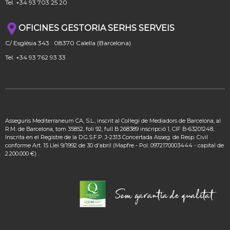
Tel. +34 93 703 25 20
OFICINES GESTORIA SERHS SERVEIS
C/ Església 343 · 08370 Calella (Barcelona)
Tel. +34 93 762 93 33
Asseguris Mediterraneum CA, S.L., inscrit al Col·legi de Mediadors de Barcelona, al
R.M. de Barcelona, tom 35852, foli 92, full B 268389 inscripció 1, CIF B-63201248,
Inscrita en el Registre de la D.G.S.F.P. J-2313 Concertada Asseg. de Resp. Civil
conforme Art. 15 Llei 9/1992 de 30 d'abril (Mapfre - Pol. 0972170003444 - capital de
2.200.000 €) .