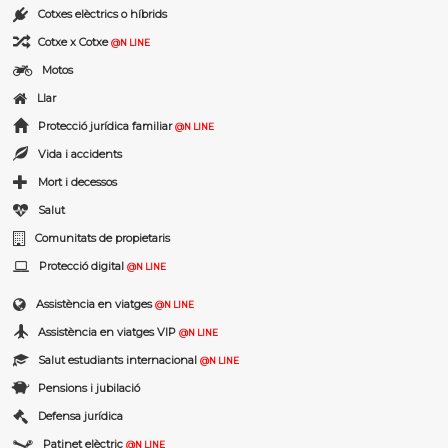
Cotxes elèctrics o híbrids
Cotxe x Cotxe
@N LINE
Motos
Llar
Protecció jurídica familiar
@N LINE
Vida i accidents
Mort i decessos
Salut
Comunitats de propietaris
Protecció digital
@N LINE
Assistència en viatges
@N LINE
Assistència en viatges VIP
@N LINE
Salut estudiants internacional
@N LINE
Pensions i jubilació
Defensa jurídica
Patinet elèctric
@N LINE