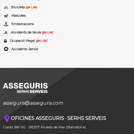
Bicicleta
@N LINE
Mascotes
Embarcacions
Accidents de lleure
@N LINE
Ocupació il·legal
@N LINE
Accidents Senior
asseguris@asseguris.com
OFICINES ASSEGURIS · SERHS SERVEIS
Garbí, 88-90 · 08397 Pineda de Mar (Barcelona)