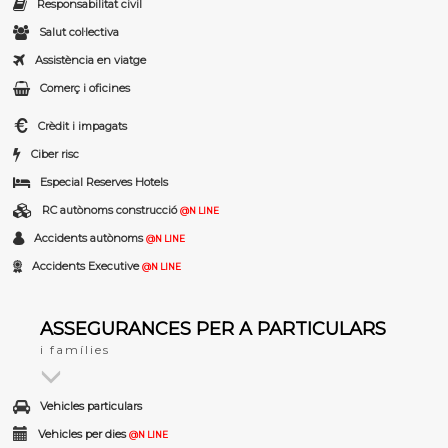
Responsabilitat civil
Salut col·lectiva
Assistència en viatge
Comerç i oficines
Crèdit i impagats
Ciber risc
Especial Reserves Hotels
RC autònoms construcció
@N LINE
Accidents autònoms
@N LINE
Accidents Executive
@N LINE
ASSEGURANCES PER A PARTICULARS
i famílies
Vehicles particulars
Vehicles per dies
@N LINE