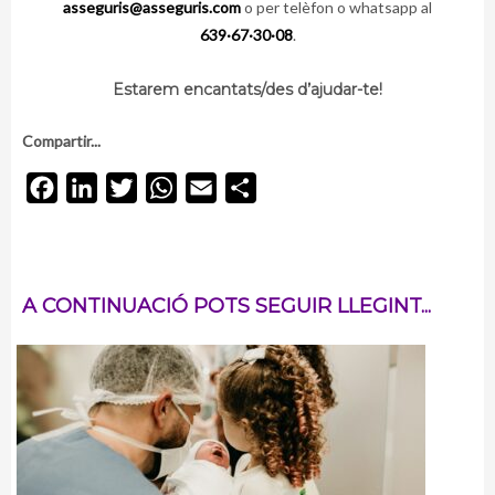
asseguris@asseguris.com
o per telèfon o whatsapp al
639·67·30·08
.
Estarem encantats/des d’ajudar-te!
Compartir...
Facebook
LinkedIn
Twitter
WhatsApp
Email
Comparteix
A CONTINUACIÓ POTS SEGUIR LLEGINT...