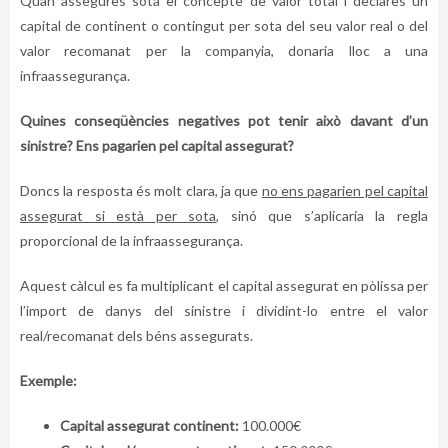
Quan assegures sota el concepte de valor total i declares un
capital de continent o contingut per sota del seu valor real o del
valor recomanat per la companyia, donaria lloc a una
infraassegurança.
Quines conseqüències negatives pot tenir això davant d’un
sinistre? Ens pagarien pel capital assegurat?
Doncs la resposta és molt clara, ja que
no ens pagarien pel capital
assegurat si està per sota
, sinó que s’aplicaria la regla
proporcional de la infraassegurança.
Aquest càlcul es fa multiplicant el capital assegurat en pòlissa per
l’import de danys del sinistre i dividint-lo entre el valor
real/recomanat dels béns assegurats.
Exemple:
Capital assegurat continent:
100.000€