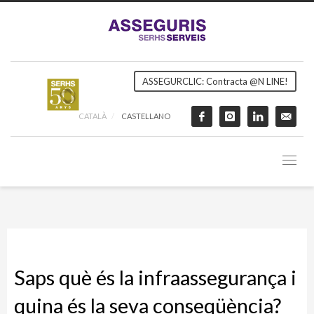
ASSEGURCLIC: Contracta @N LINE!
CATALÀ
CASTELLANO
Saps què és la infraassegurança i
quina és la seva conseqüència?