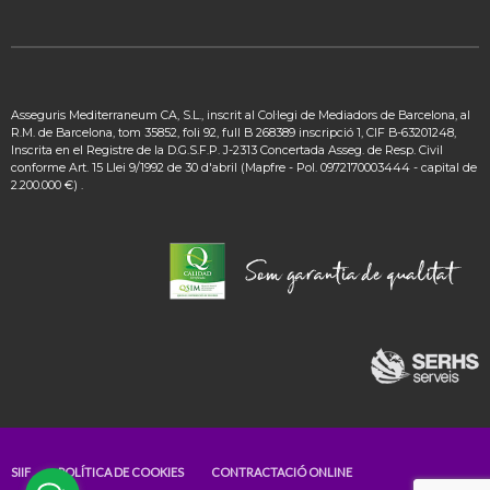
Asseguris Mediterraneum CA, S.L., inscrit al Col·legi de Mediadors de Barcelona, al
R.M. de Barcelona, tom 35852, foli 92, full B 268389 inscripció 1, CIF B-63201248,
Inscrita en el Registre de la D.G.S.F.P. J-2313 Concertada Asseg. de Resp. Civil
conforme Art. 15 Llei 9/1992 de 30 d'abril (Mapfre - Pol. 0972170003444 - capital de
2.200.000 €) .
SIIF
POLÍTICA DE COOKIES
CONTRACTACIÓ ONLINE