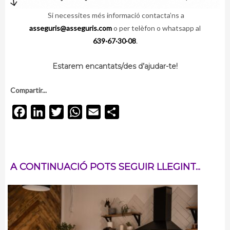
Si necessites més informació contacta’ns a
asseguris@asseguris.com
o per telèfon o whatsapp al
639·67·30·08
.
Estarem encantats/des d’ajudar-te!
Compartir...
Facebook
LinkedIn
Twitter
WhatsApp
Email
Comparteix
A CONTINUACIÓ POTS SEGUIR LLEGINT...