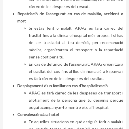
càrrec de les despeses del rescat.
Repatriació de l’assegurat en cas de malaltia, accident o
mort
Si estàs ferit o malalt, ARAG es farà càrrec del
trasllat fins a la clínica o hospital més proper. I si has
de ser traslladat al teu domicili, per recomanació
mèdica, organitzarem el transport o la repatriació
sense cost per a tu.
En cas de defunció de l’assegurat, ARAG organitzarà
el trasllat del cos fins al lloc d’inhumació a Espanya i
es farà càrrec de les despeses del trasllat.
Desplaçament d’un familiar en cas d’hospitalització
ARAG es farà càrrec de les despeses de transport i
allotjament de la persona que tu designis perquè
pugui acompanyar-te mentre ets a l’hospital.
Convalescència a hotel
En aquelles situacions en què estiguis ferit o malalt i
no puguis tornar al teu domicili per recomanació