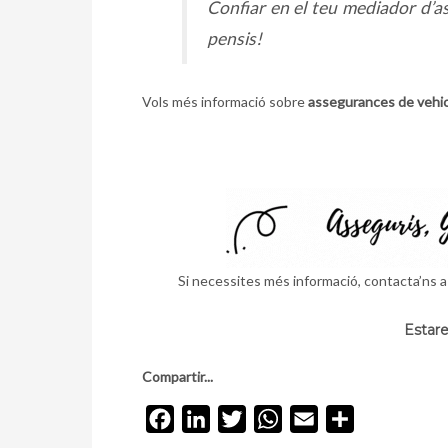
Confiar en el teu mediador d’a
pensis!
Vols més informació sobre
assegurances de vehicl
Si necessites més informació, contacta’ns 
Estare
Compartir...
Facebook
LinkedIn
Twitter
WhatsApp
Email
Comparteix