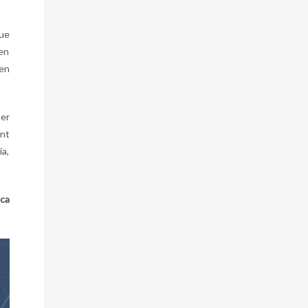
que
nen
 en
er
ent
ia,
ica