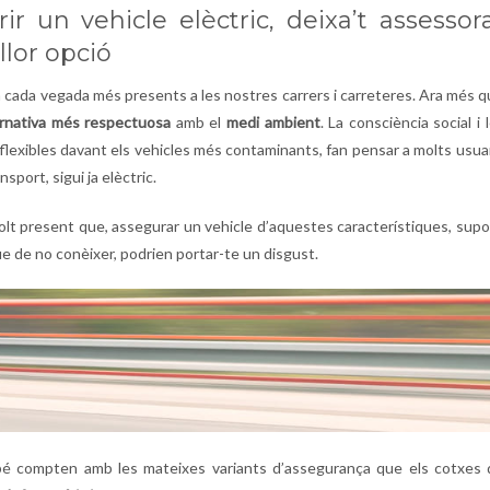
r un vehicle elèctric, deixa’t assessor
llor opció
tan cada vegada més presents a les nostres carrers i carreteres. Ara més 
ernativa més respectuosa
amb el
medi ambient
. La consciència social i 
flexibles davant els vehicles més contaminants, fan pensar a molts usua
sport, sigui ja elèctric.
molt present que, assegurar un vehicle d’aquestes característiques, sup
ue de no conèixer, podrien portar-te un disgust.
bé compten amb les mateixes variants d’assegurança que els cotxes 