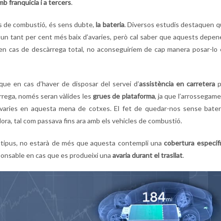
b franquícia i a tercers
.
ls de combustió, és sens dubte,
la bateria
. Diversos estudis destaquen 
n un tant per cent més baix d’avaries, però cal saber que aquests depe
e en cas de descàrrega total, no aconseguiríem de cap manera posar-lo
que en cas d’haver de disposar del servei d’
assistència en carretera
p
àrrega, només seran vàlides les
grues de plataforma
, ja que l’arrossegam
 avaries en aquesta mena de cotxes. El fet de quedar-nos sense bater
ra, tal com passava fins ara amb els vehicles de combustió.
 tipus, no estarà de més que aquesta contempli una
cobertura específ
sponsable en cas que es produeixi una
avaria durant el trasllat
.