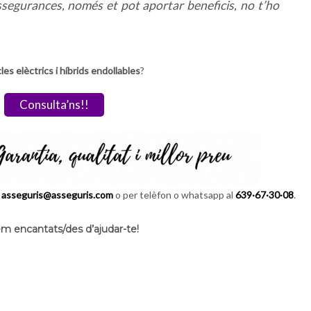
ssegurances, només et pot aportar beneficis, no t’ho
es elèctrics i híbrids endollables
?
Consulta’ns!!
a
asseguris@asseguris.com
o per telèfon o whatsapp al
639·67·30·08
.
m encantats/des d’ajudar-te!