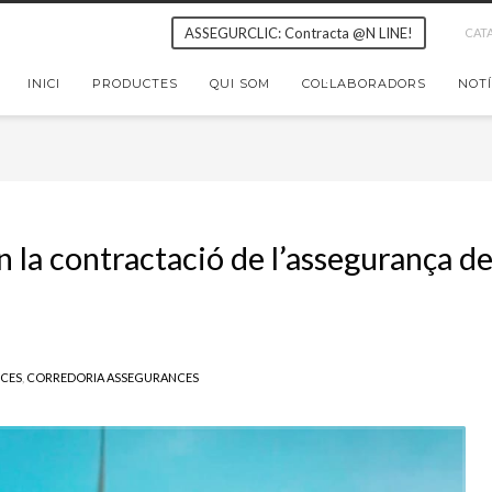
ASSEGURCLIC: Contracta @N LINE!
CAT
INICI
PRODUCTES
QUI SOM
COL·LABORADORS
NOTÍ
 la contractació de l’assegurança d
CES
,
CORREDORIA ASSEGURANCES