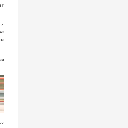
ar
que
les
ris
osa
de