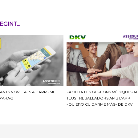
GINT...
ANTS NOVETATS A L’APP «MI
FACILITA LES GESTIONS MÈDIQUES A
D’ARAG
TEUS TREBALLADORS AMB L’APP
«QUIERO CUIDARME MÁS» DE DKV