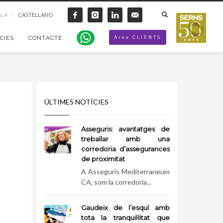
ALÀ
CASTELLANO
CIES
CONTACTE
Àrea CLIENTS
ÚLTIMES NOTÍCIES
e
Asseguris: avantatges de
treballar amb una
corredoria d’assegurances
de proximitat
A Asseguris Mediterraneum
CA, som la corredoria...
Gaudeix de l’esquí amb
tota la tranquil·litat que