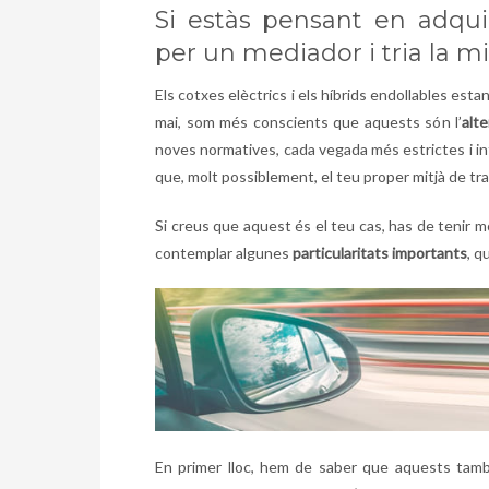
Si estàs pensant en adquiri
per un mediador i tria la mi
Els cotxes elèctrics i els híbrids endollables es
mai, som més conscients que aquests són l’
alt
noves normatives, cada vegada més estrictes i in
que, molt possiblement, el teu proper mitjà de tran
Si creus que aquest és el teu cas, has de tenir 
contemplar algunes
particularitats importants
, q
En primer lloc, hem de saber que aquests tam