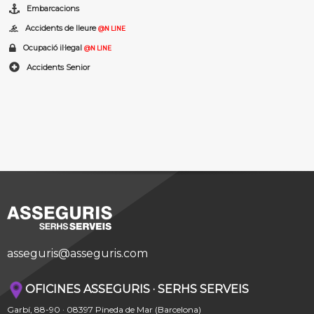
Embarcacions
Accidents de lleure
@N LINE
Ocupació il·legal
@N LINE
Accidents Senior
asseguris@asseguris.com
OFICINES ASSEGURIS · SERHS SERVEIS
Garbí, 88-90 · 08397 Pineda de Mar (Barcelona)