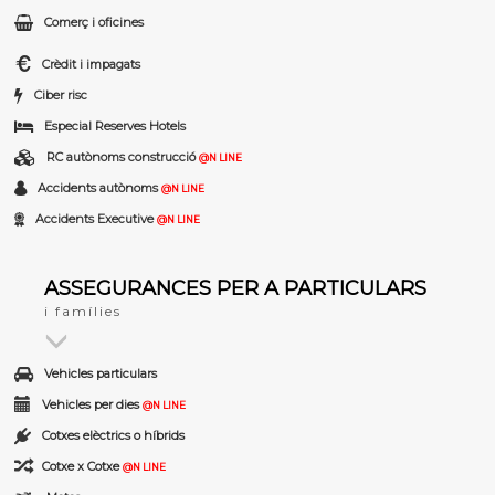
Comerç i oficines
Crèdit i impagats
Ciber risc
Especial Reserves Hotels
RC autònoms construcció
@N LINE
Accidents autònoms
@N LINE
Accidents Executive
@N LINE
ASSEGURANCES PER A PARTICULARS
i famílies
Vehicles particulars
Vehicles per dies
@N LINE
Cotxes elèctrics o híbrids
Cotxe x Cotxe
@N LINE