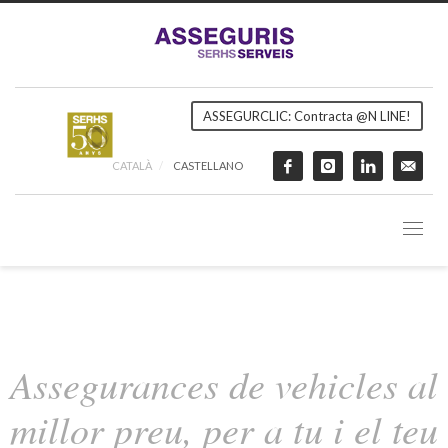
ASSEGURCLIC: Contracta @N LINE!
CATALÀ
CASTELLANO
Assegurances de vehicles al
millor preu, per a tu i el teu