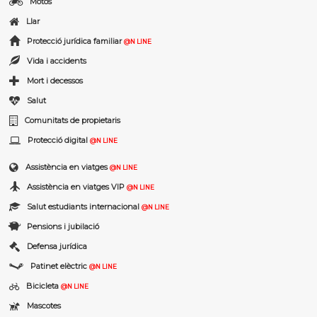
Motos
Llar
Protecció jurídica familiar
@N LINE
Vida i accidents
Mort i decessos
Salut
Comunitats de propietaris
Protecció digital
@N LINE
Assistència en viatges
@N LINE
Assistència en viatges VIP
@N LINE
Salut estudiants internacional
@N LINE
Pensions i jubilació
Defensa jurídica
Patinet elèctric
@N LINE
Bicicleta
@N LINE
Mascotes