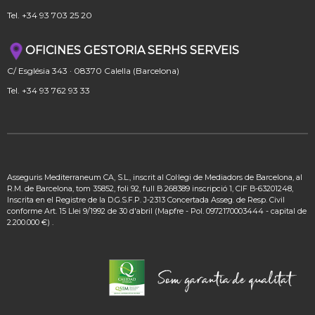
Tel. +34 93 703 25 20
OFICINES GESTORIA SERHS SERVEIS
C/ Església 343 · 08370 Calella (Barcelona)
Tel. +34 93 762 93 33
Asseguris Mediterraneum CA, S.L., inscrit al Col·legi de Mediadors de Barcelona, al
R.M. de Barcelona, tom 35852, foli 92, full B 268389 inscripció 1, CIF B-63201248,
Inscrita en el Registre de la D.G.S.F.P. J-2313 Concertada Asseg. de Resp. Civil
conforme Art. 15 Llei 9/1992 de 30 d'abril (Mapfre - Pol. 0972170003444 - capital de
2.200.000 €) .