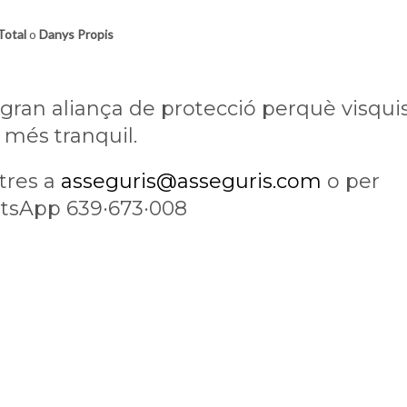
Total
o
Danys Propis
ran aliança de protecció perquè visqui
més tranquil.
tres a
asseguris@asseguris.com
o per
tsApp 639·673·008