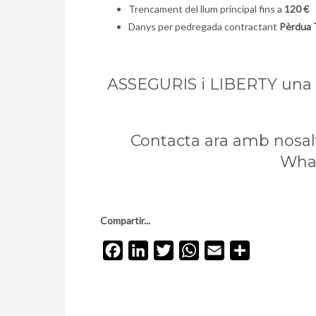
Trencament del llum principal fins a
120 €
Danys per pedregada contractant
Pèrdua 
ASSEGURIS i LIBERTY una g
Contacta ara amb nosal
Wha
Compartir...
Facebook
LinkedIn
Twitter
WhatsApp
Email
Comparteix