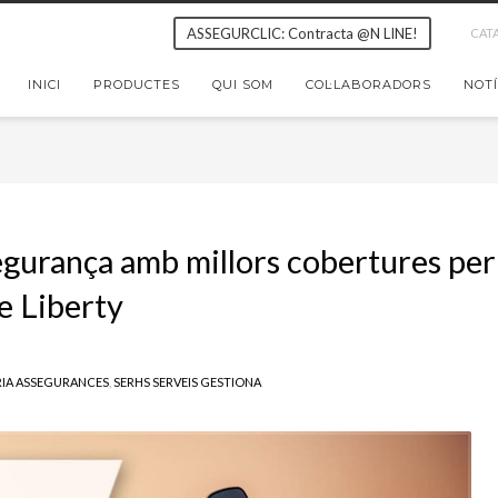
ASSEGURCLIC: Contracta @N LINE!
CAT
INICI
PRODUCTES
QUI SOM
COL·LABORADORS
NOTÍ
segurança amb millors cobertures per
de Liberty
IA ASSEGURANCES
,
SERHS SERVEIS GESTIONA