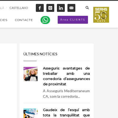
ALÀ
CASTELLANO
CIES
CONTACTE
Àrea CLIENTS
ÚLTIMES NOTÍCIES
Asseguris: avantatges de
treballar amb una
corredoria d’assegurances
de proximitat
A Asseguris Mediterraneum
CA, som la corredoria...
Gaudeix de l’esquí amb
tota la tranquil·litat que