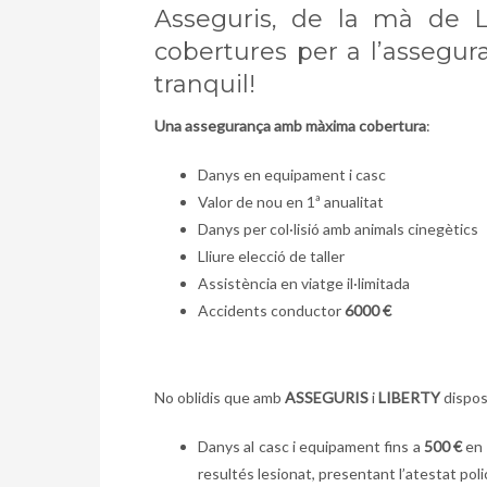
Asseguris, de la mà de Lib
cobertures per a l’assegu
tranquil!
Una assegurança amb màxima cobertura
:
Danys en equipament i casc
Valor de nou en 1ª anualitat
Danys per col·lisió amb animals cinegètics
Lliure elecció de taller
Assistència en viatge il·limitada
Accidents conductor
6000 €
No oblidis que amb
ASSEGURIS
i
LIBERTY
dispos
Danys al casc i equipament fins a
500 €
en 
resultés lesionat, presentant l’atestat pol