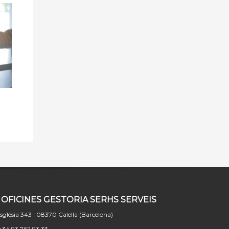
OFICINES GESTORIA SERHS SERVEIS
sglésia 343 · 08370 Calella (Barcelona)
 +34 93 762 93 33