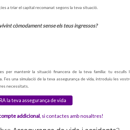
s a triar el capital recomanat segons la teva situació.
r vivint còmodament sense els teus ingressos?
 per mantenir la situació financera de la teva família: tu esculls 
a. Fes una simulació de la teva assegurança de vida, introduïu les vost
res necessitats.
RA la teva assegurança de vida
ompte addicional
, si contactes amb nosaltres!