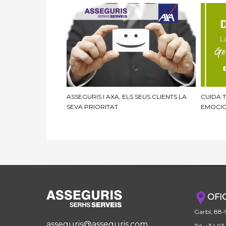
ASSEGURIS I AXA, ELS SEUS CLIENTS LA
CUIDA 
SEVA PRIORITAT
EMOCIO
OFI
Garbí, 88-
asseguris@asseguris.com
Tel. +34 93