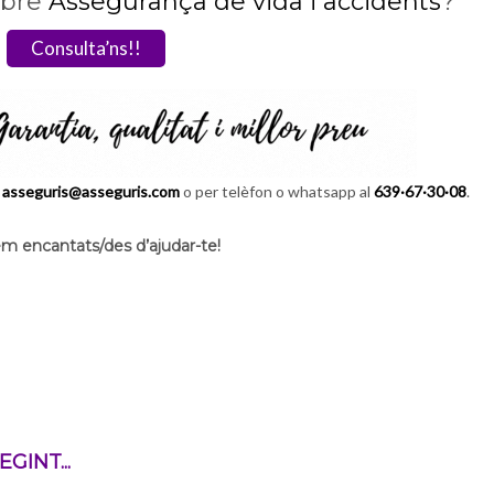
obre
Assegurança de vida i accidents
?
Consulta’ns!!
a
asseguris@asseguris.com
o per telèfon o whatsapp al
639·67·30·08
.
m encantats/des d’ajudar-te!
GINT...