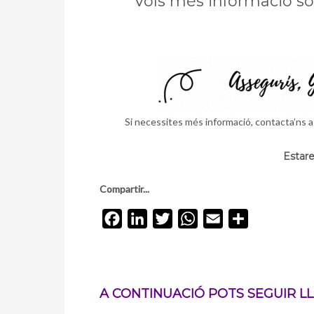
Vols més informació s
Si necessites més informació, contacta’ns 
Estare
Compartir...
Facebook
LinkedIn
Twitter
WhatsApp
Email
Comparteix
A CONTINUACIÓ POTS SEGUIR LLE