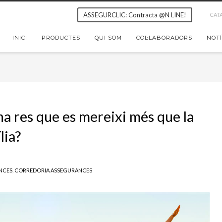
ASSEGURCLIC: Contracta @N LINE!
CAT
INICI
PRODUCTES
QUI SOM
COL·LABORADORS
NOTÍ
ha res que es mereixi més que la
lia?
NCES
,
CORREDORIA ASSEGURANCES