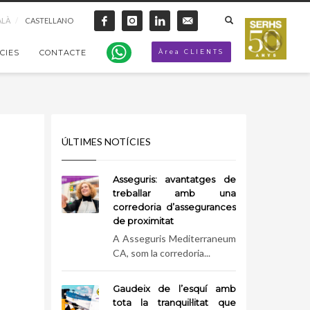
ALÀ
CASTELLANO
CIES
CONTACTE
Àrea CLIENTS
ÚLTIMES NOTÍCIES
Asseguris: avantatges de
treballar amb una
corredoria d’assegurances
de proximitat
A Asseguris Mediterraneum
CA, som la corredoria...
Gaudeix de l’esquí amb
tota la tranquil·litat que