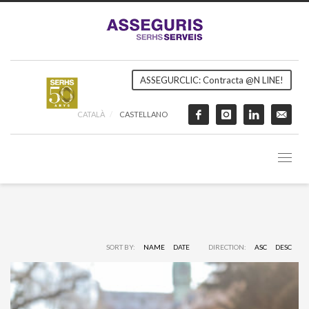
ASSEGURCLIC: Contracta @N LINE!
CATALÀ
CASTELLANO
SORT BY:
NAME
DATE
DIRECTION:
ASC
DESC