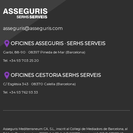
asseguris@asseguris.com
OFICINES ASSEGURIS · SERHS SERVEIS
Garbí, 88-90 · 08397 Pineda de Mar (Barcelona)
Tel. +34 93 703 25 20
OFICINES GESTORIA SERHS SERVEIS
C/ Església 343 · 08370 Calella (Barcelona)
Tel. +34 93 762 93 33
Asseguris Mediterraneum CA, S.L., inscrit al Col·legi de Mediadors de Barcelona, al