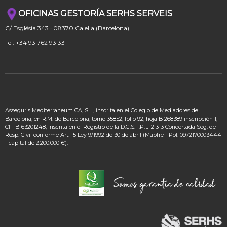
OFICINAS GESTORÍA SERHS SERVEIS
C/ Església 343 · 08370 Calella (Barcelona)
Tel. +34 93 762 93 33
Asseguris Mediterraneum CA, S.L., inscrita en el Colegio de Mediadores de
Barcelona, ​​en R.M. de Barcelona, ​​tomo 35852, folio 92, hoja B 268389 inscripción 1,
CIF B-63201248, Inscrita en el Registro de la D.G.S.F.P. J-2 313 Concertada Seg. de
Resp. Civil conforme Art. 15 Ley 9/1992 de 30 de abril (Mapfre - Pol. 0972170003444
- capital de 2.200.000 €).