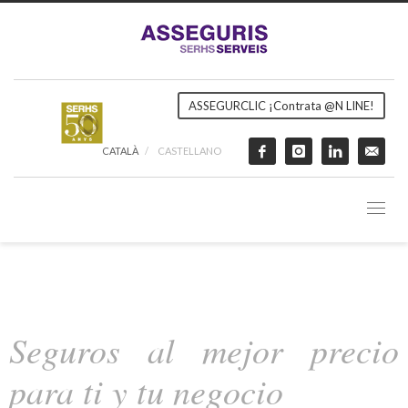
ASSEGURCLIC ¡Contrata @N LINE!
CATALÀ
CASTELLANO
Seguros al mejor precio
para ti y tu negocio